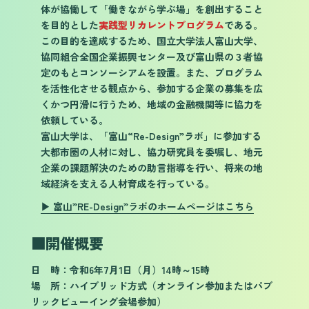
体が協働して「働きながら学ぶ場」を創出すること
を目的とした
実践型リカレントプログラム
である。
この目的を達成するため、国立大学法人富山大学、
協同組合全国企業振興センター及び富山県の３者協
定のもとコンソーシアムを設置。また、プログラム
を活性化させる観点から、参加する企業の募集を広
くかつ円滑に行うため、地域の金融機関等に協力を
依頼している。
富山大学は、「富山“Re-Design”ラボ」に参加する
大都市圏の人材に対し、協力研究員を委嘱し、地元
企業の課題解決のための助言指導を行い、将来の地
域経済を支える人材育成を行っている。
▶ 富山”RE-Design”ラボのホームページはこちら
■
開催概要
日 時：令和6年7月1日（月）14時～15時
場 所：ハイブリッド方式（オンライン参加またはパブ
リックビューイング会場参加）