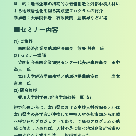
目 的：地域企業の持続的な価値創造と外部中核人材に
よる地域活性化を図る実践型プログラムの紹介
参加者：大学関係者、行政機関、産業界など46名
■
セミナー内容
(1) ご挨拶
四国経済産業局地域経済部長 熊野 哲也 氏
(2) セミナー講師
協同組合全国企業振興センター代表理事理事長 田中
尚人 氏
富山大学経済学部教授／地域連携戦略室長 岸本
壽生 氏
(3) 閉会挨拶
香川大学副学長/経済学部教授 原 直行
熊野部長からは、富山県における中核人材確保モデルは
富山県内の産学官が連携して中核人材を都市部から地域
へ呼び込むプロジェクトであり、同様のプログラムが地
域に落とし込めれば、人材不足に悩む地域企業経営者の
一助となると考えた等、ご挨拶があった。