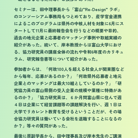
セミナーは、田中理事長から「富山”Re-Design” ラボ」
のコンソーシアム事務局もつとめており、産学官金連携
によるこのプログラムは県外の中核人材を対象に6月にス
タートして11月に最終報告会を行うなどの概要や目的、
過去の地元企業と応募者のマッチング事例や取組実績の
紹介があった。続いて、岸本教授からは富山大学におけ
る、協力研究員の講座全体の流れや令和6年度のカリキュ
ラム、研究報告書等について紹介があった。
参加者からは、「何故100人を超える社会人が関東圏など
から毎年、応募があるのか？」「何故県外応募者と地元
企業とのマッチングは最大10組としているのか？」「研
究協力員の富山県側の受入企業の規模や業種に特徴があ
るのか？」「協力研究員は、６か月間富山県に住んで週
４日は企業にて経営課題等の課題解決を行い、週１日は
大学でリカレント教育を受けるということだが、その場
合協力研究員は働いている会社を退職することになるの
か？」等々の質問があった。
最後に原副学長から、田中理事長及び岸本先生のご講演