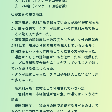
① 208名（アンケート回答者数）
② 234名（アンケート回答者数）
〇参加者の主な感想
・未利用魚、低利用魚を知っていた人が20％程度だった
が、展示を見て「チヌ」が美味しいのに低利用魚である
ことに驚く人が多かった。
・国消国産の認知度は半数程度だったが、女性の回答者
が57％で、普段から国産県産を購入している人も多く、
国消国産という考えに共感してくださる方が多かった。
・県産かんしょの認知度が15％と低かったが、提供した
スープに香川県産金時かんしょが入っていることで知っ
ていただける機会になった。
・ダシが美味しかった、チヌ団子を購入したいという声
が多くあった。
※未利用魚：食材として利用されていない魚
※低利用魚：市場価値が低い魚、本県ではチヌなどが
該当
※国消国産：「私たちの国で消費する食べものは、で
きるだけこの国で生産する」という考え方